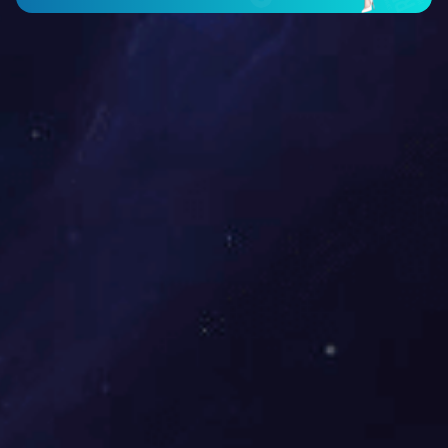
[
行业资讯
]
你知道全自动收卷
故步自封，面对的将是市场的吞噬
跟不上，产品的质量就会有所下降
发布时间：2019-01-10 点击次数：
[
公司动态
]
全自动收卷机维修
全自动收卷机维修车间常用的设备
收卷机维修时，钻床操作应注意事
发布时间：2019-01-08 点击次数：
[
常见问题
]
打包带自动收卷机
咱们都知道，有色彩的东西，都会
对它进行印刷处理的，可是在印刷
发布时间：2019-01-08 点击次数：
[
行业资讯
]
打包带自动收卷机
打包带自动收卷机不能忽视，如何
选择一定要做好。企业的兴旺的根
发布时间：2018-11-22 点击次数：