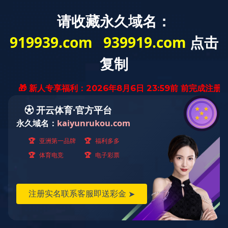
欢迎访问KAIYUN·开云「中国」官方网站官方网站！
在线客服
在线留言
在
线
分享到...
客
网站首页
关于我们
产品中心
服
公司简介
KAIYUN·开云「中
营业执照
国」官方网站单通
KAIYUN·开云「中
扫描二维码
KAIYUN·开云「中
国」官方网站单通
KAIYUN·开云「中
道...
国」官方网站
国」官方网站单通
KAIYUN·开云「中
道...
国」官方网站双通
KAIYUN·开云「中
道...