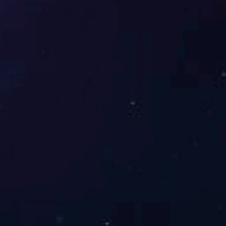
[
公司动态
]
打包带自动收卷机
打包带自动收卷机是一个进步神速
重要。自动时代，摒弃传统的收卷
发布时间：2018-10-10 点击次数：
[
公司动态
]
如何制定开卷校平
开卷校平生产线剪切的第三标准是剪
差)，拿最常见的6000mm长度标
发布时间：2018-03-27 点击次数：
[
公司动态
]
自动收卷机的秘密
今天的娱乐头条是什么，某某明星
它有什么大爆料呢？相信很多人都
发布时间：2018-03-27 点击次数：
[
行业资讯
]
自动收卷机的未来
人生的旅程深邃幽长，人对未来一
前景比较好的行业，收卷机是否选
发布时间：2017-12-14 点击次数：