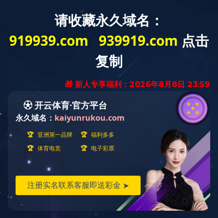
欢迎访问KAIYUN·开云「中国」官方网站官方网站！
在线客服
在线留言
在
线
分享到...
客
网站首页
关于我们
产品中心
服
公司简介
KAIYUN·开云「中
营业执照
国」官方网站单通
KAIYUN·开云「中
扫描二维码
KAIYUN·开云「中
国」官方网站单通
KAIYUN·开云「中
道...
国」官方网站
国」官方网站单通
KAIYUN·开云「中
道...
国」官方网站双通
KAIYUN·开云「中
道...