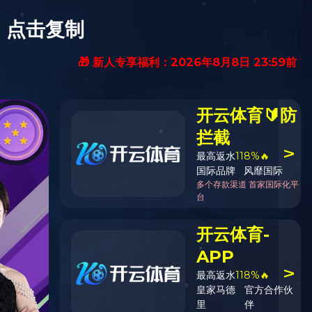
网站地图
|
RSS
|
XML
咨询热线：
15066105116
在线客服
在线留言
在
线
分享到...
客
频
在线留言
KAIYUN·开云「中
服
国」官方网站
扫描二维码