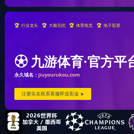
国」
KAI
国」
KAI
国」
KAI
国」
产品分类
KAIYU
KAIYUN·开云「中国」官方网站单通
KAIY
道右线
站、自动收
KAIYUN·开云「中国」官方网站单通