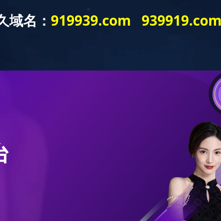
产品中心
成功案例
新闻中心
在线视
YUN·开云「中
成功案例
公司动态
官方网站单通
YUN·开云「中
厂房设备
行业资讯
官方网站单通
YUN·开云「中
道...
常见问题
官方网站单通
YUN·开云「中
道...
官方网站双通
YUN·开云「中
道...