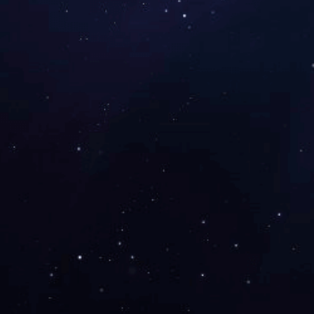
企业名称：KAIYUN·开云「中国」官方网
站
联系人：袁经理
手机：15066105116
网址：www.theaudiobookbay.com
地址：济南市天桥区桑梓店镇鑫茂科技城
85号101室
网站首页
关于我们