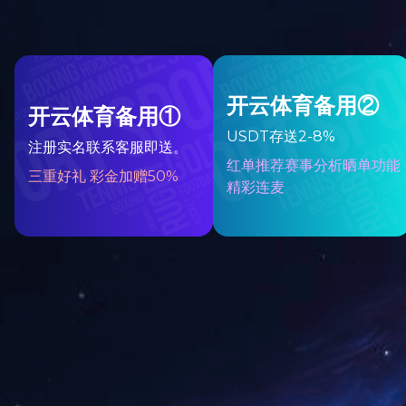
分类：
产品分类
KAIYUN·开云「中国」官方网站单通
道右线
KAIYUN·开云「中国」官方网站单通
道左线
KAIYUN·开云「中国」官方网站单通
道左右镜像
全自动
KAIYUN·开云「中国」官方网站双通
分类：
全
道机米机器
关键词：
KAIYUN·开云「中国」官方网站双通
道右线
KAIYUN·开云「中国」官方网站双通
道左线
[
行业资讯
KAIYUN·开云「中国」官方网站双通
一、全自动