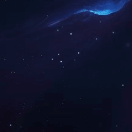
道左右镜像
器自动完成
KAIYUN·开云「中国」官方网站左右
发布时间：20
双通道自动化机器
[
常见问题
制袋机
全自动收卷
要穿戴整齐
KAIYUN·开云「中国」官方网站
发布时间：20
企业名称：KAIYUN·开云「中国」官方网
[
常见问题
站
全自动收卷
联系人：袁经理
保养方法，
手机：15066105116
发布时间：20
网址：www.theaudiobookbay.com
地址：济南市天桥区桑梓店镇鑫茂科技城
[
行业资讯
85号101室
全自动收卷
动输送。没
发布时间：20
推荐产