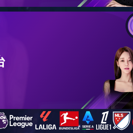
官方网站双通
YUN·开云「中
道...
官方网站双通
YUN·开云「中
道...
官方网站双通
YUN·开云「中
道...
官方网站左右
制袋机
道...
双...
动收卷机厂家
收卷机厂家
为你详细介绍
全自动收卷机厂家
的产品分类,包括
全自动收卷机厂家
下的所
了
全自动收卷机厂家
分类的行业资讯、价格行情、展会信息、图片资料等，在全国地区