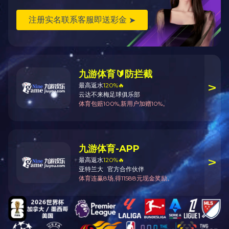
产品分类
分类：
KAIYUN·开云「中国」官方网站单通
道右线
推荐产品
KAIYUN·开云「中国」官方网站单通
道左线
KAIYUN·开云「中国」官方网站单通
道左右镜像
KAIYUN·开云「中国」官方网站双通
道机米机器
KAIYUN·开云「中国」官方网站双通
道右线
KAIYUN·开云「中国」官方网站双通
道左线
KAIYUN·开云「中国」官方网站双通