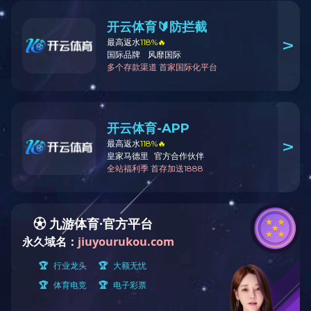
国」官方网站双通
KAIYUN·开云「中
道...
国」官方网站双通
KAIYUN·开云「中
道...
国」官方网站双通
KAIYUN·开云「中
道...
国」官方网站左右
制袋机
道...
双...
产品分类
KAIYUN·开云「中国」官方
KAIYUN·开云「中国」官方网站单通
道右线
KAIYUN·开云「中国」官方网站单通