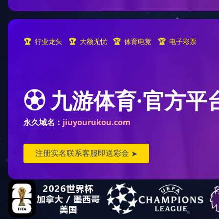
国」
KAI
国」
KAI
国」
KAI
国」
新闻分类
自动真空包
公司动态
行业资讯
常见问题