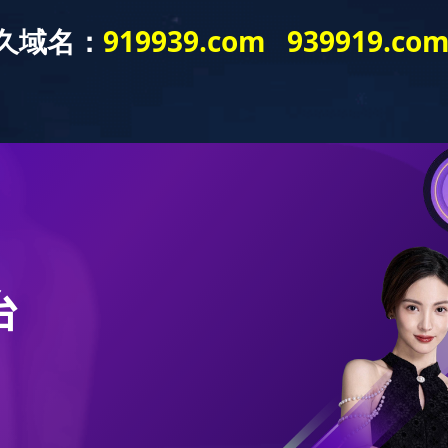
产品中心
成功案例
新闻中心
在线视
YUN·开云「中
成功案例
公司动态
官方网站单通
YUN·开云「中
厂房设备
行业资讯
官方网站单通
YUN·开云「中
道...
常见问题
官方网站单通
YUN·开云「中
道...
官方网站双通
YUN·开云「中
道...