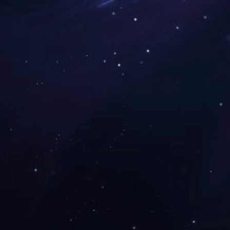
道左右镜像
KAIYUN·开云「中国」官方网站左右
关键词：
双通道自动化机器
上一篇：
自动
制袋机
下一篇：
自动
最近浏览：
KAIYUN·开云「中国」官方网站
企业名称：KAIYUN·开云「中国」官方网
站
联系人：袁经理
手机：15066105116
网址：www.theaudiobookbay.com
地址：济南市天桥区桑梓店镇鑫茂科技城
85号101室
网站首页
关于我们