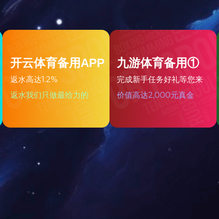
知道市场中的包装机械设备有很多，其种类和分类也有着更多的
实真是如此吗？自动真空包装机的存在真的是必要的吗？它的存
在为食品行业带来动力和新发展？是否让人们的生活质量更有保
真空包装机走入生活，走进食品行业生产中。
知道现在市场中有很多小企业和一些连锁店都是采用散装来销售
呢？这一直都是社会媒体关注的重点也是一切企业关注的重点，
量，在着手把握各个环节，有的还在后期包装上下功夫，这样不
自动真空包装机的存在就是防止产品氧化、变质等问题，我们在
自动真空包装机就是为解决这些问题出现的。
看到这些你是不是还在好奇自动真空包装机的存在有没有必要性
装机能够包装各种产品，能够更好的保证熟食产品的质量，不会
。保证了产品的卫生和安全，也让消费者在食用中更加放心，不
服等，而自动真空包装机的存在就是为了让你更便利，就是为了
/390.html